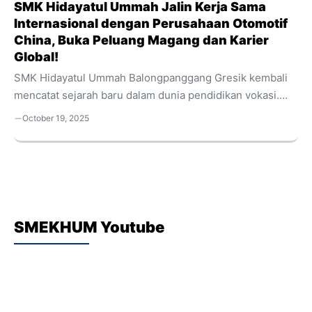
SMK Hidayatul Ummah Jalin Kerja Sama
Internasional dengan Perusahaan Otomotif
China, Buka Peluang Magang dan Karier
Global!
SMK Hidayatul Ummah Balongpanggang Gresik kembali
mencatat sejarah baru dalam dunia pendidikan vokasi.
Setelah sukses menjalin kemitraan dengan perusahaan
October 19, 2025
asal Jepang, kini sekolah ini memperluas jejaring
internasionalnya dengan perusahaan otomotif ternama
asal China, Guangdong Foday Automobile Co., Ltd.
Guangdong Foday Automobile Co., Ltd. dikenal sebagai
produsen kendaraan listrik, suku cadang, dan bodi mobil
yang berbasis di Kota Foshan, Provinsi Guangdong,
SMEKHUM Youtube
China. Kerja sama strategis ini resmi terjalin melalui
penandatanganan Memorandum of Understanding (MoU)
antara Kepala SMK Hidayatul Ummah, Yulistiana, S.Kom.,
...