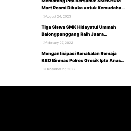
Memotong Pita Bersama: SMEKHUM
Mart Resmi Dibuka untuk Kemudahan
Belanja dan Kebutuhan Sekolah
August 24, 2023
Tiga Siswa SMK Hidayatul Ummah
Balongpanggang Raih Juara
Accounting Competition 2023
February 27, 2023
Mengantisipasi Kenakalan Remaja
KBO Binmas Polres Gresik Iptu Anas
Berikan Penyuluhan Terhadap Pelajar
December 27, 2022
SMK Hidayatul Ummah
Balongpanggang