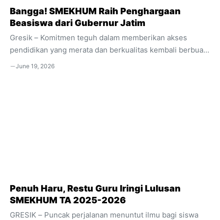
Bangga! SMEKHUM Raih Penghargaan
Beasiswa dari Gubernur Jatim
Gresik – Komitmen teguh dalam memberikan akses
pendidikan yang merata dan berkualitas kembali berbuah
manis bagi SMK Hidayatul Ummah (SMEKHUM)
June 19, 2026
Balongpanggang. Sekolah menengah kejuruan yang
dikenal luas sebagai Pusat Keunggulan di wilayah
Kabupaten Gresik ini baru saja menorehkan tinta emas
dengan meraih penghargaan bergengsi dari Pemerintah
Provinsi Jawa Timur. Prestasi ini menjadi bukti nyata
bahwa SMEKHUM tidak hanya fokus pada peningkatan
kualitas akademik dan keahlian siswa, tetapi juga memiliki
kepedulian sosial yang luar biasa terhadap masyarakat di
sekitarnya. Apresiasi Tertinggi ...
Penuh Haru, Restu Guru Iringi Lulusan
SMEKHUM TA 2025-2026
GRESIK – Puncak perjalanan menuntut ilmu bagi siswa