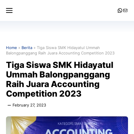
Skip
Menu
Whats
Mail
to
content
Home
»
Berita
»
Tiga Siswa SMK Hidayatul Ummah
Balongpanggang Raih Juara Accounting Competition 2023
Tiga Siswa SMK Hidayatul
Ummah Balongpanggang
Raih Juara Accounting
Competition 2023
February 27, 2023