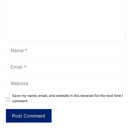
Menengah Kejuruan Pusat Keunggulan (SMK PK), SMK
Hidayatul Ummah memanfaatkan momentum ...
Name
Email
Website
Save my name, email, and website in this browser for the next time I
comment.