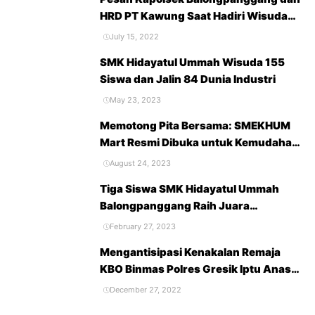
HRD PT Kawung Saat Hadiri Wisuda
Purna Siswa SMK Hidayatul Ummah
July 15, 2022
Tahun 2022
SMK Hidayatul Ummah Wisuda 155
Siswa dan Jalin 84 Dunia Industri
May 23, 2023
Memotong Pita Bersama: SMEKHUM
Mart Resmi Dibuka untuk Kemudahan
Belanja dan Kebutuhan Sekolah
August 24, 2023
Tiga Siswa SMK Hidayatul Ummah
Balongpanggang Raih Juara
Accounting Competition 2023
February 27, 2023
Mengantisipasi Kenakalan Remaja
KBO Binmas Polres Gresik Iptu Anas
Berikan Penyuluhan Terhadap Pelajar
December 27, 2022
SMK Hidayatul Ummah