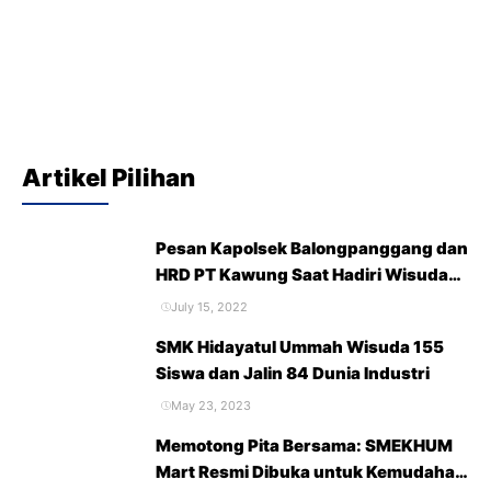
Artikel Pilihan
Pesan Kapolsek Balongpanggang dan
HRD PT Kawung Saat Hadiri Wisuda
Purna Siswa SMK Hidayatul Ummah
July 15, 2022
Tahun 2022
SMK Hidayatul Ummah Wisuda 155
Siswa dan Jalin 84 Dunia Industri
May 23, 2023
Memotong Pita Bersama: SMEKHUM
Mart Resmi Dibuka untuk Kemudahan