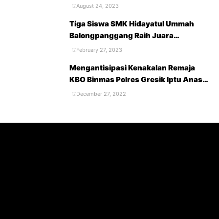
Belanja dan Kebutuhan Sekolah
August 24, 2023
Tiga Siswa SMK Hidayatul Ummah
Balongpanggang Raih Juara
Accounting Competition 2023
February 27, 2023
Mengantisipasi Kenakalan Remaja
KBO Binmas Polres Gresik Iptu Anas
Berikan Penyuluhan Terhadap Pelajar
December 27, 2022
SMK Hidayatul Ummah
Balongpanggang