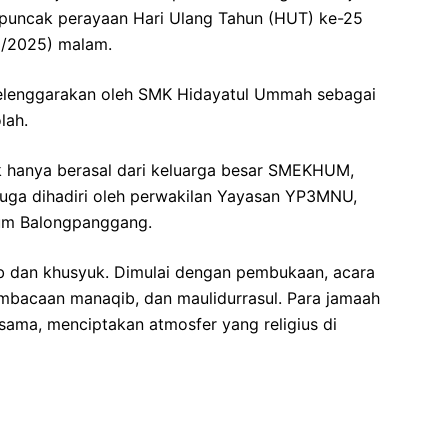
di puncak perayaan Hari Ulang Tahun (HUT) ke-25
0/2025) malam.
iselenggarakan oleh SMK Hidayatul Ummah sebagai
lah.
k hanya berasal dari keluarga besar SMEKHUM,
i juga dihadiri oleh perwakilan Yayasan YP3MNU,
um Balongpanggang.
ib dan khusyuk. Dimulai dengan pembukaan, acara
embacaan manaqib, dan maulidurrasul. Para jamaah
rsama, menciptakan atmosfer yang religius di