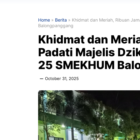
Home
»
Berita
»
Khidmat dan Meriah, Ribuan Jam
Balongpanggang
Khidmat dan Meri
Padati Majelis Dzi
25 SMEKHUM Bal
October 31, 2025