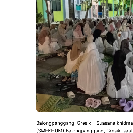
Balongpanggang, Gresik – Suasana khidm
(SMEKHUM) Balongpanggang, Gresik, saat 