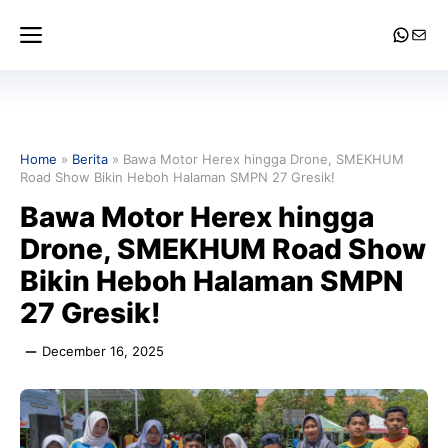
Skip
Menu
Whats
Mail
to
content
Home
»
Berita
»
Bawa Motor Herex hingga Drone, SMEKHUM
Road Show Bikin Heboh Halaman SMPN 27 Gresik!
Bawa Motor Herex hingga
Drone, SMEKHUM Road Show
Bikin Heboh Halaman SMPN
27 Gresik!
December 16, 2025