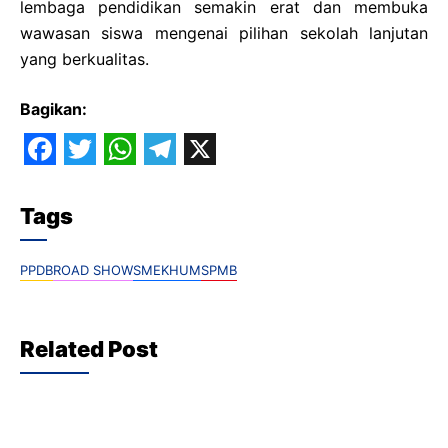
lembaga pendidikan semakin erat dan membuka
wawasan siswa mengenai pilihan sekolah lanjutan
yang berkualitas.
Bagikan:
F
T
W
T
X
a
w
h
e
Tags
c
i
a
l
e
t
t
e
PPDB
ROAD SHOW
SMEKHUM
SPMB
b
t
s
g
o
e
A
r
Related Post
o
r
p
a
k
p
m