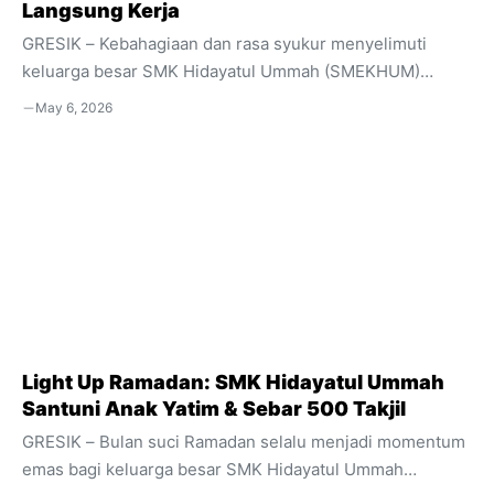
Langsung Kerja
GRESIK – Kebahagiaan dan rasa syukur menyelimuti
keluarga besar SMK Hidayatul Ummah (SMEKHUM)
Balongpanggang. Di bawah nakhoda Kepala Sekolah
May 6, 2026
Yulistiana, S.Kom., M.Pd., institusi pendidikan vokasi
unggulan ini secara resmi mengumumkan kelulusan 100
persen bagi seluruh siswa kelas XII tahun ajaran
2025/2026. Prestasi gemilang ini menjadi bukti nyata
komitmen sekolah dalam mencetak generasi yang
kompeten dan siap bersaing di dunia industri. Rincian
Kelulusan dan Prestasi Akademik Sebanyak 153 siswa
dari berbagai konsentrasi keahlian dinyatakan lulus
dengan hasil yang memuaskan. Adapun persebaran ...
Light Up Ramadan: SMK Hidayatul Ummah
Santuni Anak Yatim & Sebar 500 Takjil
GRESIK – Bulan suci Ramadan selalu menjadi momentum
emas bagi keluarga besar SMK Hidayatul Ummah