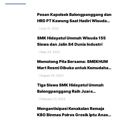
Pesan Kapolsek Balongpanggang dan
HRD PT Kawung Saat Hadiri Wisuda
Purna Siswa SMK Hidayatul Ummah
July 15, 2022
Tahun 2022
SMK Hidayatul Ummah Wisuda 155
Siswa dan Jalin 84 Dunia Industri
May 23, 2023
Memotong Pita Bersama: SMEKHUM
Mart Resmi Dibuka untuk Kemudahan
Belanja dan Kebutuhan Sekolah
August 24, 2023
Tiga Siswa SMK Hidayatul Ummah
Balongpanggang Raih Juara
Accounting Competition 2023
February 27, 2023
Mengantisipasi Kenakalan Remaja
KBO Binmas Polres Gresik Iptu Anas