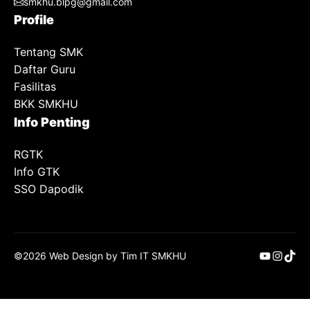
smkhu.blpg@gmail.com
Profile
Tentang SMK
Daftar Guru
Fasilitas
BKK SMKHU
Info Penting
RGTK
Info GTK
SSO Dapodik
YouTube
Insta
TikT
©2026 Web Design by Tim IT SMKHU