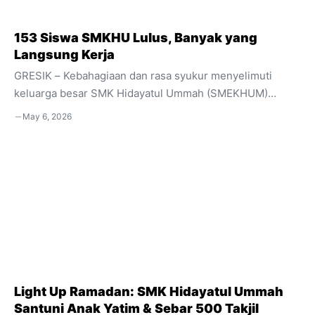
sekitarnya. Apresiasi Tertinggi ...
153 Siswa SMKHU Lulus, Banyak yang
Langsung Kerja
GRESIK – Kebahagiaan dan rasa syukur menyelimuti
keluarga besar SMK Hidayatul Ummah (SMEKHUM)
Balongpanggang. Di bawah nakhoda Kepala Sekolah
May 6, 2026
Yulistiana, S.Kom., M.Pd., institusi pendidikan vokasi
unggulan ini secara resmi mengumumkan kelulusan 100
persen bagi seluruh siswa kelas XII tahun ajaran
2025/2026. Prestasi gemilang ini menjadi bukti nyata
komitmen sekolah dalam mencetak generasi yang
kompeten dan siap bersaing di dunia industri. Rincian
Kelulusan dan Prestasi Akademik Sebanyak 153 siswa
dari berbagai konsentrasi keahlian dinyatakan lulus
dengan hasil yang memuaskan. Adapun persebaran ...
Light Up Ramadan: SMK Hidayatul Ummah
Santuni Anak Yatim & Sebar 500 Takjil