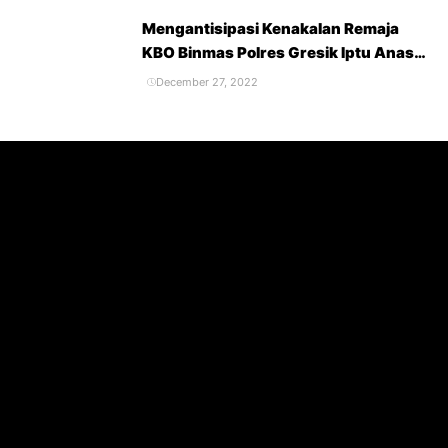
Mengantisipasi Kenakalan Remaja
KBO Binmas Polres Gresik Iptu Anas
Berikan Penyuluhan Terhadap Pelajar
December 27, 2022
SMK Hidayatul Ummah
Balongpanggang