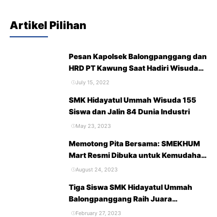
Artikel Pilihan
Pesan Kapolsek Balongpanggang dan
HRD PT Kawung Saat Hadiri Wisuda
Purna Siswa SMK Hidayatul Ummah
July 15, 2022
Tahun 2022
SMK Hidayatul Ummah Wisuda 155
Siswa dan Jalin 84 Dunia Industri
May 23, 2023
Memotong Pita Bersama: SMEKHUM
Mart Resmi Dibuka untuk Kemudahan
Belanja dan Kebutuhan Sekolah
August 24, 2023
Tiga Siswa SMK Hidayatul Ummah
Balongpanggang Raih Juara
Accounting Competition 2023
February 27, 2023