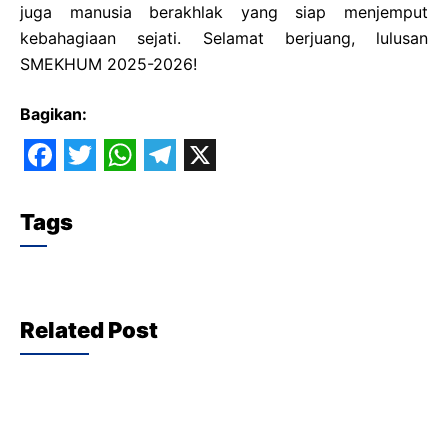
juga manusia berakhlak yang siap menjemput
kebahagiaan sejati. Selamat berjuang, lulusan
SMEKHUM 2025-2026!
Bagikan:
F
T
W
T
X
a
w
h
e
Tags
c
i
a
l
e
t
t
e
b
t
s
g
Related Post
o
e
A
r
o
r
p
a
k
p
m