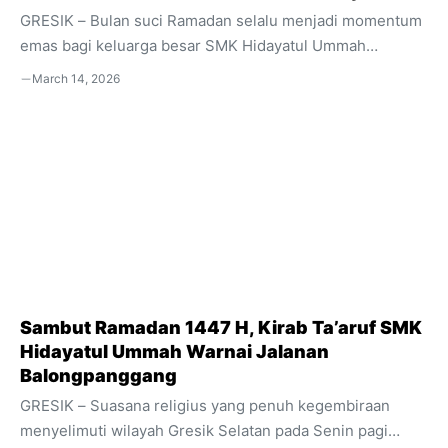
GRESIK – Bulan suci Ramadan selalu menjadi momentum
emas bagi keluarga besar SMK Hidayatul Ummah
(SMKHU) Balongpanggang untuk memperkuat kepedulian
March 14, 2026
sosial. Pada Sabtu (14/03/2026), sekolah yang dikenal
sebagai SMK Pusat Keunggulan ini sukses menggelar
agenda mulia bertajuk “Light up Ramadan: Satukan Hati
dalam Indahnya Berbagi dan Kebersamaan”. Kegiatan
yang berlangsung semarak namun khidmat ini
memadukan tiga agenda utama, yakni pembagian takjil
secara massal, pemberian santunan kepada anak yatim,
serta buka puasa bersama. Acara ini dipusatkan di dua
titik strategis, yakni ...
Sambut Ramadan 1447 H, Kirab Ta’aruf SMK
Hidayatul Ummah Warnai Jalanan
Balongpanggang
GRESIK – Suasana religius yang penuh kegembiraan
menyelimuti wilayah Gresik Selatan pada Senin pagi