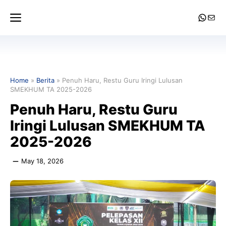
Skip
Menu
Whats
Mail
to
content
Home
»
Berita
»
Penuh Haru, Restu Guru Iringi Lulusan
SMEKHUM TA 2025-2026
Penuh Haru, Restu Guru
Iringi Lulusan SMEKHUM TA
2025-2026
May 18, 2026