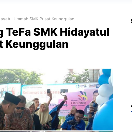
dayatul Ummah SMK Pusat Keunggulan
 TeFa SMK Hidayatul
 Keunggulan