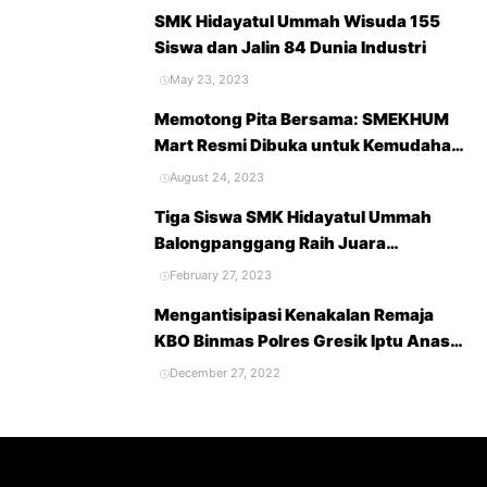
Tahun 2022
SMK Hidayatul Ummah Wisuda 155
Siswa dan Jalin 84 Dunia Industri
May 23, 2023
Memotong Pita Bersama: SMEKHUM
Mart Resmi Dibuka untuk Kemudahan
Belanja dan Kebutuhan Sekolah
August 24, 2023
Tiga Siswa SMK Hidayatul Ummah
Balongpanggang Raih Juara
Accounting Competition 2023
February 27, 2023
Mengantisipasi Kenakalan Remaja
KBO Binmas Polres Gresik Iptu Anas
Berikan Penyuluhan Terhadap Pelajar
December 27, 2022
SMK Hidayatul Ummah
Balongpanggang