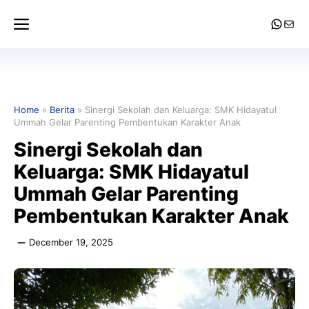
Skip
Menu
Whats
Mail
to
content
Home
»
Berita
»
Sinergi Sekolah dan Keluarga: SMK Hidayatul
Ummah Gelar Parenting Pembentukan Karakter Anak
Sinergi Sekolah dan
Keluarga: SMK Hidayatul
Ummah Gelar Parenting
Pembentukan Karakter Anak
December 19, 2025