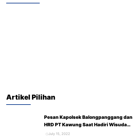
Artikel Pilihan
Pesan Kapolsek Balongpanggang dan
HRD PT Kawung Saat Hadiri Wisuda
Purna Siswa SMK Hidayatul Ummah
July 15, 2022