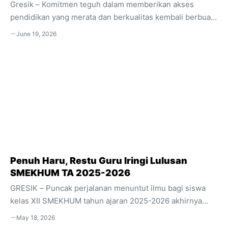
Gresik – Komitmen teguh dalam memberikan akses
pendidikan yang merata dan berkualitas kembali berbuah
manis bagi SMK Hidayatul Ummah (SMEKHUM)
June 19, 2026
Balongpanggang. Sekolah menengah kejuruan yang
dikenal luas sebagai Pusat Keunggulan di wilayah
Kabupaten Gresik ini baru saja menorehkan tinta emas
dengan meraih penghargaan bergengsi dari Pemerintah
Provinsi Jawa Timur. Prestasi ini menjadi bukti nyata
bahwa SMEKHUM tidak hanya fokus pada peningkatan
kualitas akademik dan keahlian siswa, tetapi juga memiliki
kepedulian sosial yang luar biasa terhadap masyarakat di
sekitarnya. Apresiasi Tertinggi ...
Penuh Haru, Restu Guru Iringi Lulusan
SMEKHUM TA 2025-2026
GRESIK – Puncak perjalanan menuntut ilmu bagi siswa
kelas XII SMEKHUM tahun ajaran 2025-2026 akhirnya
tiba. Prosesi pelepasan yang berlangsung khidmat ini
May 18, 2026
dibalut dengan linangan air mata bahagia serta rasa